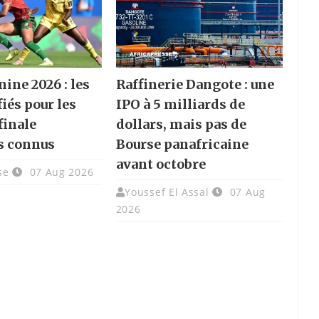
ine 2026 : les
Raffinerie Dangote : une
fiés pour les
IPO à 5 milliards de
finale
dollars, mais pas de
s connus
Bourse panafricaine
avant octobre
se
07 Aug 2026
Youssef El Assal
07 Aug
2026