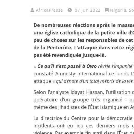
AfricaPresse
07 Jun 2022
Nigeria
,
So
De nombreuses réactions après le massa
une église catholique de la petite ville 
peu de choses sur les responsables de cet 
de la Pentecôte. L’attaque dans cette ré
pas été revendiquée jusque-là.
«
Ce qu’il s’est passé à Owo
révèle l’impunité
constaté Amnesty International ce lundi. 
attaque «
qui dénote d’un total mépris de la vi
Selon l’analyste Idayat Hassan, l’utilisatio
opératoire d’un groupe très organisé – q
même des jihadistes de l’État islamique en Af
La directrice du Centre pour la démocrati
incidents ont eu lieu ces derniers mois
violence. Par exemple fin avril dans l’État 