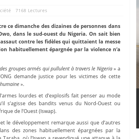
ciété
7168 Lectures
cre ce dimanche des dizaines de personnes dans
d’Owo, dans le sud-ouest du Nigeria. On sait bien
assaut contre les fidèles qui quittaient la messe
gion habituellement épargnée par la violence n’a
 des groupes armés qui pullulent à travers le Nigeria
» a
L’ONG demande justice pour les victimes de cette
e humaine
».
n d’armes lourdes et d’explosifs fait penser au mode
u’il s’agisse des bandits venus du Nord-Ouest ou
rique de l’Ouest (Iswap).
e et le développement remarque aussi que d’autres
 dans des zones habituellement épargnées par la
de Taraba, où l’Iswap a revendiqué une attaque à la