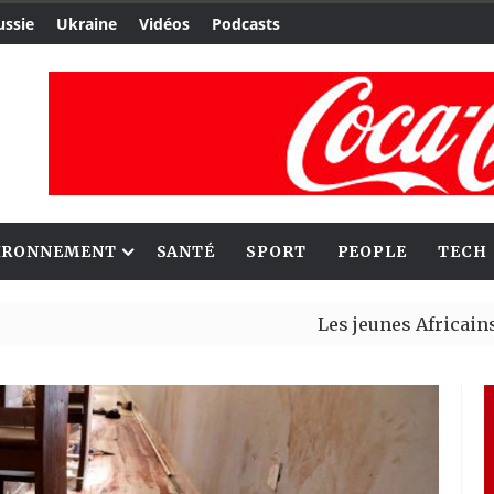
ussie
Ukraine
Vidéos
Podcasts
IRONNEMENT
SANTÉ
SPORT
PEOPLE
TECH
Les jeunes Africains retrouv
Aliko Dangote et Mark Carney