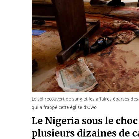
Le sol recouvert de sang et les affaires éparses des
qui a frappé cette église d'Owo
Le Nigeria sous le choc
plusieurs dizaines de 