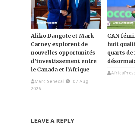
Aliko Dangote et Mark
CAN fémin
Carney explorent de
huit quali
nouvelles opportunités
quarts de 
d’investissement entre
désormai
le Canada et l’Afrique
AfricaPres
Marc Senecal
07 Aug
2026
LEAVE A REPLY