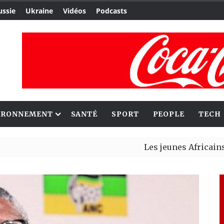
ussie
Ukraine
Vidéos
Podcasts
IRONNEMENT
SANTÉ
SPORT
PEOPLE
TECH
Les jeunes Africains retrouv
Aliko Dangote et Mark Carney