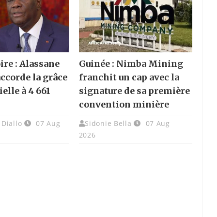
ire : Alassane
Guinée : Nimba Mining
accorde la grâce
franchit un cap avec la
elle à 4 661
signature de sa première
convention minière
Diallo
07 Aug
Sidonie Bella
07 Aug
2026