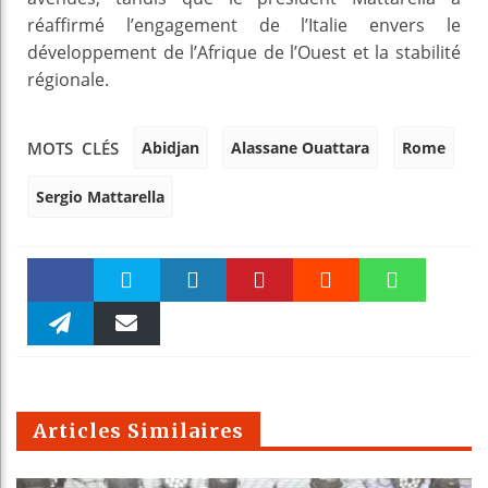
réaffirmé l’engagement de l’Italie envers le
développement de l’Afrique de l’Ouest et la stabilité
régionale.
Abidjan
Alassane Ouattara
Rome
MOTS CLÉS
Sergio Mattarella
Faceboo
Twitter
linkedin
Pinteres
Reddit
WhatsAp
k
Telegra
Email
t
pt
m
Articles Similaires