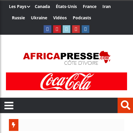
Les Pays
Canada
États-Unis
France
Iran
Russie
Ukraine
Vidéos
Podcasts
Le Camer