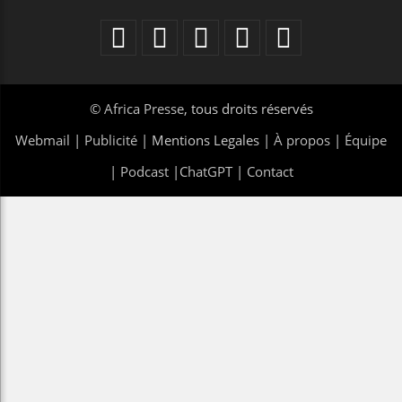
©
Africa Presse
, tous droits réservés
Webmail
|
Publicité
| Mentions Legales |
À propos
|
Équipe
|
Podcast
|
ChatGPT
|
Contact