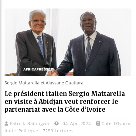
Bassirou
Côte d’I
Tunisie 
Ceuta : 
Sergio Mattarella et Alassane Ouattara
Le président italien Sergio Mattarella
en visite à Abidjan veut renforcer le
partenariat avec la Côte d’Ivoire
Patrick Babingwa
04 Apr 2024
Côte D’Ivoire
,
Italie
,
Politique
7259 Lectures