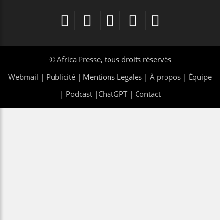
©
Africa Presse
, tous droits réservés
Webmail
|
Publicité
| Mentions Legales |
À propos
|
Équipe
|
Podcast
|
ChatGPT
|
Contact