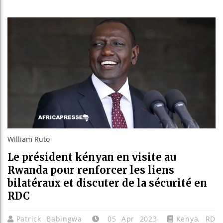
Réform
Bénin 
Aliko 
William Ruto
Le président kényan en visite au
Rwanda pour renforcer les liens
bilatéraux et discuter de la sécurité en
RDC
Patrick Babingwa
05 Apr 2023
Kenya
,
RD