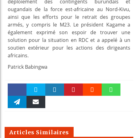
déploiement des contingents burundais et
ougandais de la force est-africaine au Nord-Kivu,
ainsi que les efforts pour le retrait des groupes
armés, y compris le M23. Le président Kagame a
également exprimé son espoir de trouver une
solution pour la situation en RDC et a appelé à un
soutien extérieur pour les actions des dirigeants
africains.
Patrick Babingwa
Faceboo
Twitter
linkedin
Pinteres
Reddit
WhatsAp
k
Telegra
Email
t
pt
m
Articles Similaires