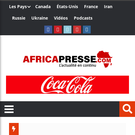
Les Pays
Canada
États-Unis
France
Iran
Russie
Ukraine
Vidéos
Podcasts
Côte d