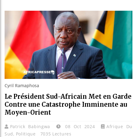
Les jeun
Guinée :
Réforme 
Bénin : 
Cyril Ramaphosa
Le Président Sud-Africain Met en Garde
Contre une Catastrophe Imminente au
Moyen-Orient
Patrick Babingwa
08 Oct 2024
Afrique Du
Sud
,
Politique
7035 Lectures