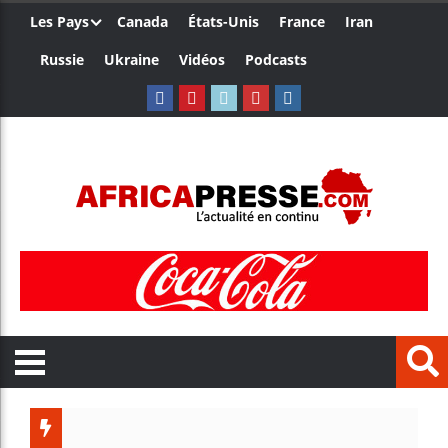
Les Pays
Canada
États-Unis
France
Iran
Russie
Ukraine
Vidéos
Podcasts
Trump n