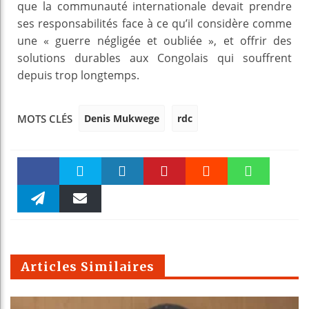
que la communauté internationale devait prendre
ses responsabilités face à ce qu’il considère comme
une « guerre négligée et oubliée », et offrir des
solutions durables aux Congolais qui souffrent
depuis trop longtemps.
Denis Mukwege
rdc
MOTS CLÉS
Faceboo
Twitter
linkedin
Pinteres
Reddit
WhatsAp
k
Telegra
Email
t
pt
m
Articles Similaires