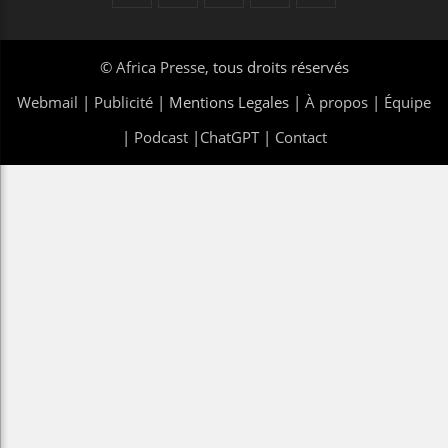
©
Africa Presse
, tous droits réservés
Webmail
|
Publicité
| Mentions Legales |
À propos
|
Équipe
|
Podcast
|
ChatGPT
|
Contact