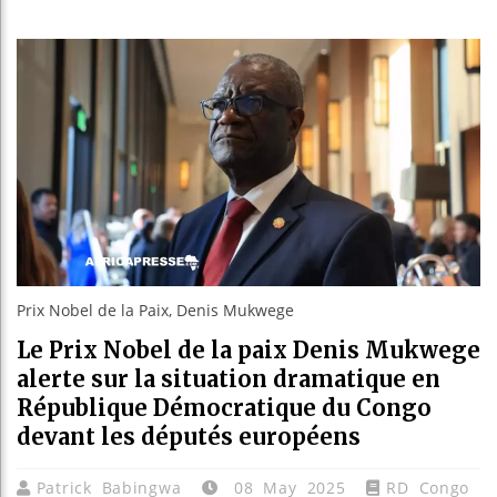
Les jeune
Guinée : 
Réforme él
Bénin : P
Prix Nobel de la Paix, Denis Mukwege
Le Prix Nobel de la paix Denis Mukwege
alerte sur la situation dramatique en
République Démocratique du Congo
devant les députés européens
Patrick Babingwa
08 May 2025
RD Congo