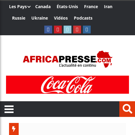
Les Pays
Canada
États-Unis
France
Iran
Russie
Ukraine
Vidéos
Podcasts
Trump nom