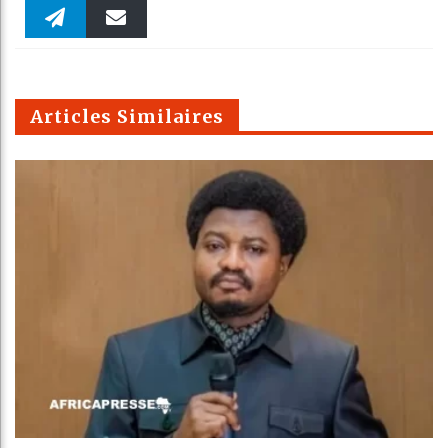
Faceboo
Twitter
linkedin
Pinteres
Reddit
WhatsAp
k
Telegra
Email
t
pt
m
Articles Similaires