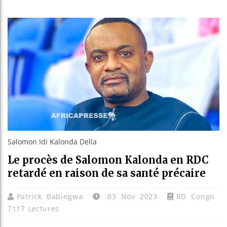
Bassir
Côte d
Tunisi
Ceuta 
Salomon Idi Kalonda Della
Le procès de Salomon Kalonda en RDC
retardé en raison de sa santé précaire
Patrick Babingwa
03 Nov 2023
RD Congo
7117 Lectures