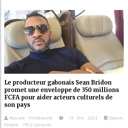
Les je
Guinée
Réform
Bénin 
Le producteur gabonais Sean Bridon
promet une enveloppe de 350 millions
FCFA pour aider acteurs culturels de
son pays
Pascale Tchakounte
13 Oct 2022
Gabon
,
People
7912 Lectures