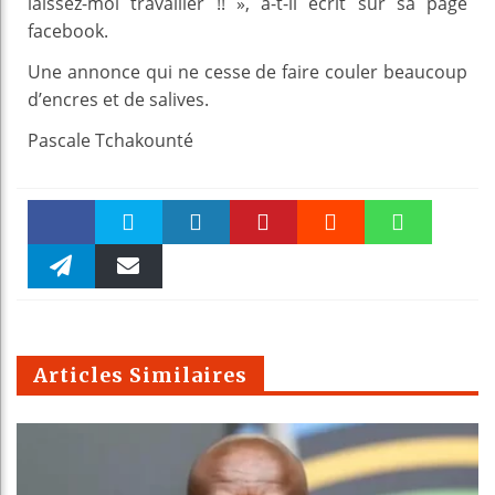
laissez-moi travailler !! », a-t-il écrit sur sa page
facebook.
Une annonce qui ne cesse de faire couler beaucoup
d’encres et de salives.
Pascale Tchakounté
Faceboo
Twitter
linkedin
Pinteres
Reddit
WhatsAp
k
Telegra
Email
t
pt
m
Articles Similaires