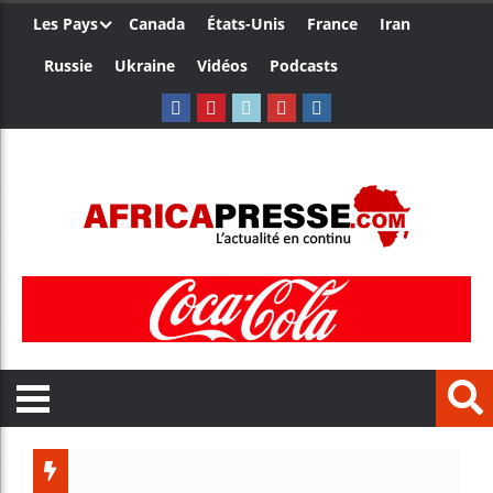
Les Pays
Canada
États-Unis
France
Iran
Russie
Ukraine
Vidéos
Podcasts
Trump