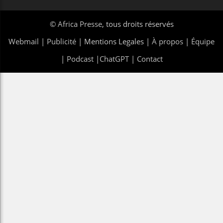
©
Africa Presse
, tous droits réservés
Webmail
|
Publicité
| Mentions Legales |
À propos
|
Équipe
|
Podcast
|
ChatGPT
|
Contact