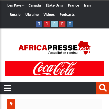
Les Pays
Canada
États-Unis
France
Iran
Russie
Ukraine
Vidéos
Podcasts
Trump n