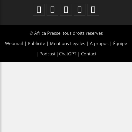
©
Africa Presse
, tous droits réservés
Webmail
|
Publicité
| Mentions Legales |
À propos
|
Équipe
|
Podcast
|
ChatGPT
|
Contact