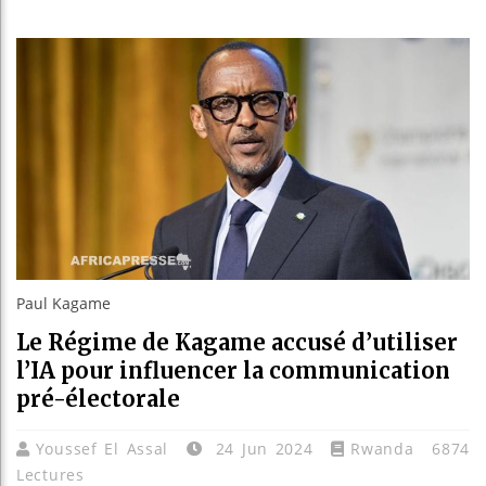
Les jeun
Guinée 
Réforme 
Bénin : 
Paul Kagame
Le Régime de Kagame accusé d’utiliser
l’IA pour influencer la communication
pré-électorale
Youssef El Assal
24 Jun 2024
Rwanda
6874
Lectures