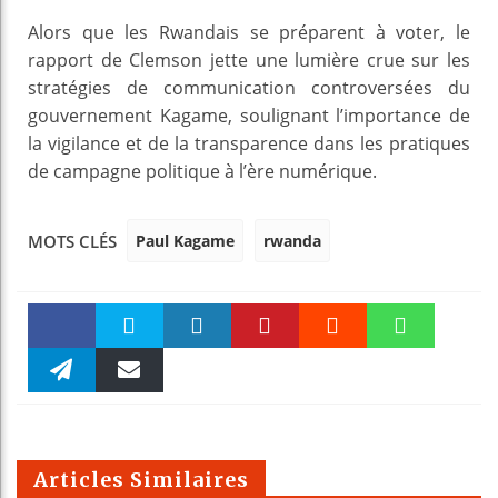
Alors que les Rwandais se préparent à voter, le
rapport de Clemson jette une lumière crue sur les
stratégies de communication controversées du
gouvernement Kagame, soulignant l’importance de
la vigilance et de la transparence dans les pratiques
de campagne politique à l’ère numérique.
Paul Kagame
rwanda
MOTS CLÉS
Faceboo
Twitter
linkedin
Pinteres
Reddit
WhatsAp
k
Telegra
Email
t
pt
m
Articles Similaires