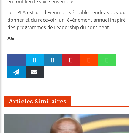
en tout lieu le vivre-ensemble.
Le CPLA est un devenu un véritable rendez-vous du
donner et du recevoir, un événement annuel inspiré
des programmes de Leadership du continent.
AG
Faceboo
Twitter
linkedin
Pinteres
Reddit
WhatsAp
k
Telegra
Email
t
pt
m
Articles Similaires