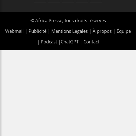
©
Africa Presse
, tous droits réservés
Webmail
|
Publicité
| Mentions Legales |
À propos
|
Équipe
|
Podcast
|
ChatGPT
|
Contact