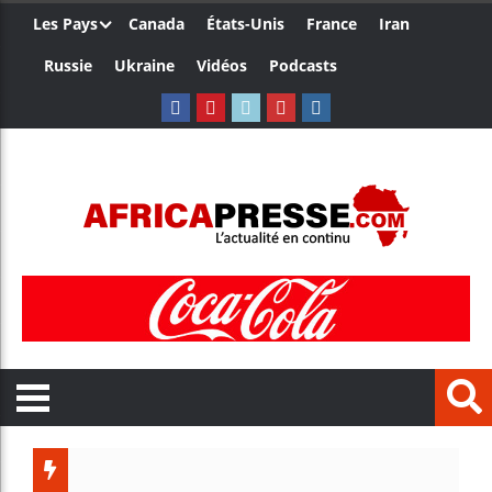
Les Pays
Canada
États-Unis
France
Iran
Russie
Ukraine
Vidéos
Podcasts
Le Camerou