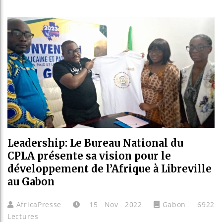
Bassirou 
Côte d’Ivo
Tunisie :
Ceuta : Ra
Leadership: Le Bureau National du
CPLA présente sa vision pour le
développement de l’Afrique à Libreville
au Gabon
AfricaPresse
15 Nov 2022
Gabon
6922
Lectures