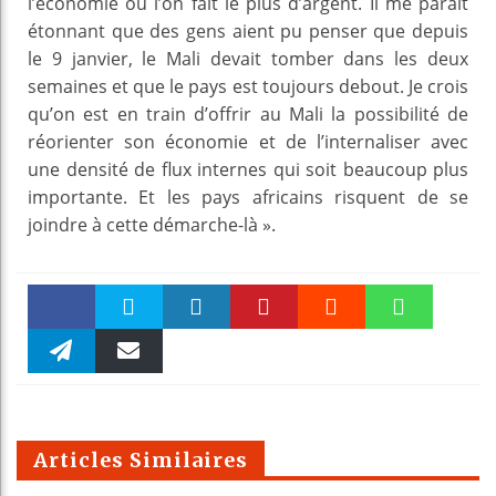
l’économie où l’on fait le plus d’argent. Il me paraît
étonnant que des gens aient pu penser que depuis
le 9 janvier, le Mali devait tomber dans les deux
semaines et que le pays est toujours debout. Je crois
qu’on est en train d’offrir au Mali la possibilité de
réorienter son économie et de l’internaliser avec
une densité de flux internes qui soit beaucoup plus
importante. Et les pays africains risquent de se
joindre à cette démarche-là ».
Faceboo
Twitter
linkedin
Pinteres
Reddit
WhatsAp
k
Telegra
Email
t
pt
m
Articles Similaires