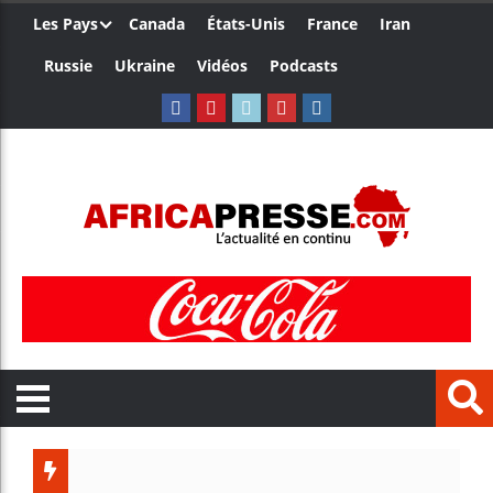
Les Pays
Canada
États-Unis
France
Iran
Russie
Ukraine
Vidéos
Podcasts
Ceuta : 