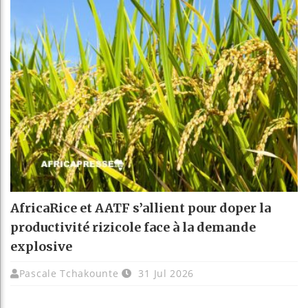
AfricaRice et AATF s’allient pour doper la
productivité rizicole face à la demande
explosive
Pascale Tchakounte
31 Jul 2026