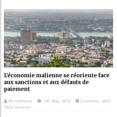
Réparati
Canada :
Reboisem
L’économie malienne se réoriente face
aux sanctions et aux défauts de
paiement
AfricaPresse
08 May 2022
Économie
,
Mali
7626 Lectures