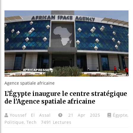
Réparations d
Canada : Tre
Reboisement 
Agence spatiale africaine
L’Égypte inaugure le centre stratégique
de l’Agence spatiale africaine
Youssef El Assal
21 Apr 2025
Égypte
,
Politique
,
Tech
7491 Lectures