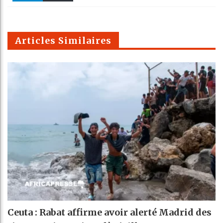
k
Telegra
Email
t
pt
m
Articles Similaires
Ceuta : Rabat affirme avoir alerté Madrid des