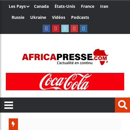
Les Pays
Canada
États-Unis
France
Iran
Russie
Ukraine
Vidéos
Podcasts
Ceuta : Raba