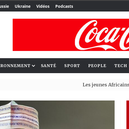
ussie
Ukraine
Vidéos
Podcasts
IRONNEMENT
SANTÉ
SPORT
PEOPLE
TECH
Les jeunes Africains retrou
Aliko Dangote et Mark Carn