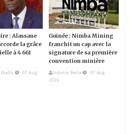
ire : Alassane
Guinée : Nimba Mining
accorde la grâce
franchit un cap avec la
elle à 4 661
signature de sa première
convention minière
Diallo
07 Aug
Sidonie Bella
07 Aug
2026