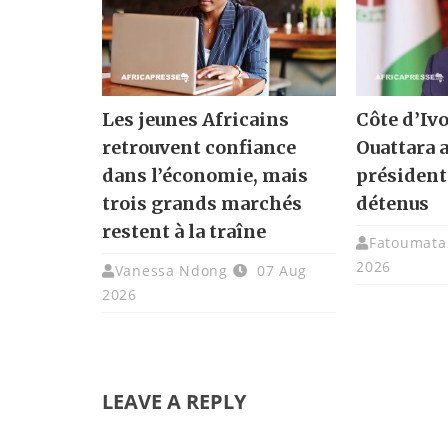
Les jeunes Africains
Côte d’Ivo
retrouvent confiance
Ouattara 
dans l’économie, mais
présidenti
trois grands marchés
détenus
restent à la traîne
Fatoumata 
2026
Vanessa Ndong
07 Aug
2026
LEAVE A REPLY