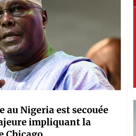
le au Nigeria est secouée
ajeure impliquant la
de Chicago