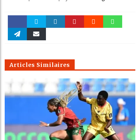
Faceboo
Twitter
linkedin
Pinteres
Reddit
WhatsAp
k
Telegra
Email
t
pt
m
Articles Similaires