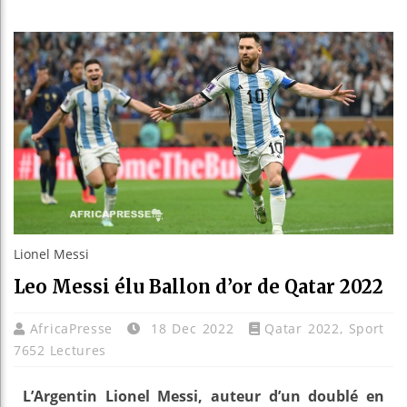
Les jeu
Guinée
Réforme
Bénin :
Lionel Messi
Leo Messi élu Ballon d’or de Qatar 2022
AfricaPresse
18 Dec 2022
Qatar 2022
,
Sport
7652 Lectures
L’Argentin Lionel Messi, auteur d’un doublé en