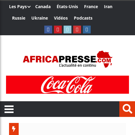
Les Pays
Canada
États-Unis
France
Iran
Russie
Ukraine
Vidéos
Podcasts
Trump 