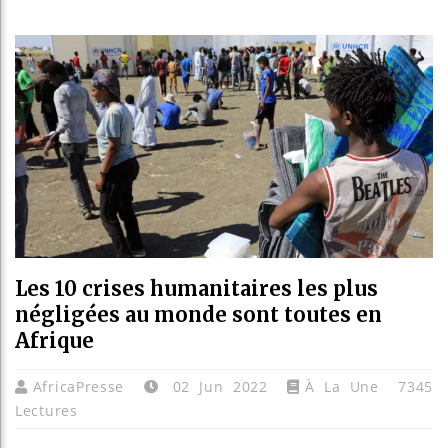
Guinée 
Réforme 
Bénin : 
Aliko D
Les 10 crises humanitaires les plus
négligées au monde sont toutes en
Afrique
AfricaPresse
02 Jun 2022
À La Une
7345
Lectures