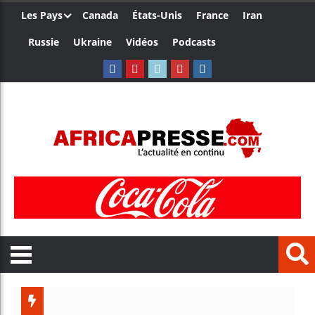
Les Pays
Canada
États-Unis
France
Iran
Russie
Ukraine
Vidéos
Podcasts
Les jeu