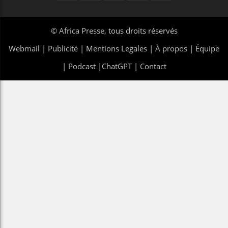
©
Africa Presse
, tous droits réservés
Webmail
|
Publicité
| Mentions Legales |
À propos
|
Équipe
|
Podcast
|
ChatGPT
|
Contact