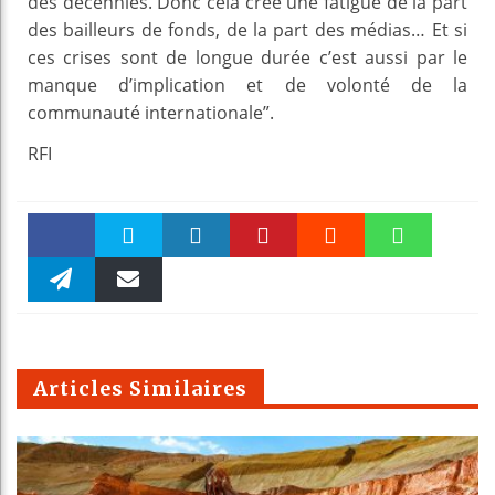
des décennies. Donc cela créé une fatigue de la part
des bailleurs de fonds, de la part des médias… Et si
ces crises sont de longue durée c’est aussi par le
manque d’implication et de volonté de la
communauté internationale”.
RFI
Faceboo
Twitter
linkedin
Pinteres
Reddit
WhatsAp
k
Telegra
Email
t
pt
m
Articles Similaires