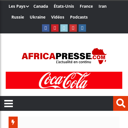
Les Pays
Canada
États-Unis
France
Iran
Russie
Ukraine
Vidéos
Podcasts
Les jeunes