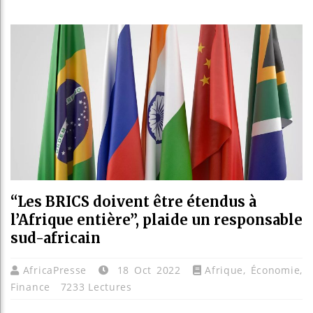
Guinée : N
Réforme él
Bénin : Pa
Aliko Dang
“Les BRICS doivent être étendus à
l’Afrique entière”, plaide un responsable
sud-africain
AfricaPresse
18 Oct 2022
Afrique
,
Économie
,
Finance
7233 Lectures