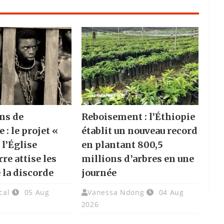
ns de
Reboisement : l’Éthiopie
e : le projet «
établit un nouveau record
 l’Église
en plantant 800,5
re attise les
millions d’arbres en une
 la discorde
journée
cal
05 Aug
Vanessa Ndong
04 Aug
2026