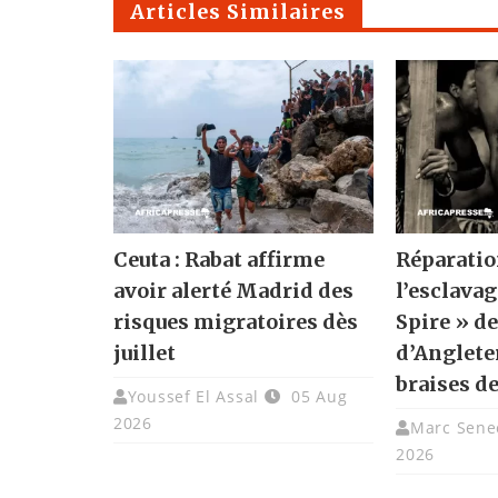
Articles Similaires
Ceuta : Rabat affirme
Réparatio
avoir alerté Madrid des
l’esclavag
risques migratoires dès
Spire » de
juillet
d’Angleter
braises de
Youssef El Assal
05 Aug
2026
Marc Sene
2026