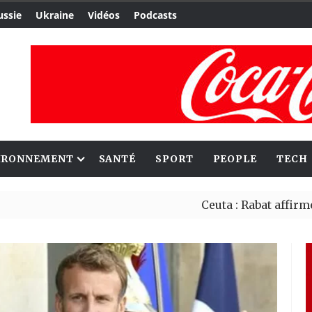
ussie
Ukraine
Vidéos
Podcasts
IRONNEMENT
SANTÉ
SPORT
PEOPLE
TECH
Ceuta : Rabat affirme avoir al
Reboisement : l’Éthiopie étab