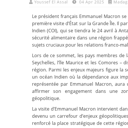
Youssef El Assal
04 Apr 2025
Madag
Le président français Emmanuel Macron se 
première visite d’État sur la Grande Île. Il 
Indien (COI), qui se tiendra le 24 avril à A
sécurité alimentaire dans une région frappé
sujets cruciaux pour les relations franco-ma
Lors de ce sommet, les pays membres de la 
Seychelles, l’île Maurice et les Comores – 
région. Parmi les enjeux majeurs figure la 
un océan Indien où la dépendance aux impo
représentée par Emmanuel Macron, aura un
affirmer son engagement dans une zone
géopolitique.
La visite d’Emmanuel Macron intervient dans
devenu un carrefour d’enjeux géopolitique
renforcé la place stratégique de cette ré