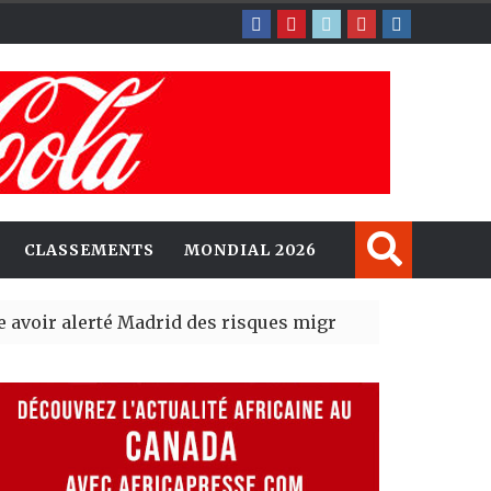
CLASSEMENTS
MONDIAL 2026
erté Madrid des risques migratoires dès juillet
| 05 Aug 2
lit un nouveau record en plantant 800,5 millions d’arbr