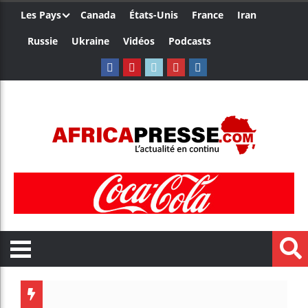
Les Pays
Canada
États-Unis
France
Iran
Russie
Ukraine
Vidéos
Podcasts
Le Came