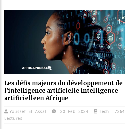
Bassiro
Côte d’
Tunisie
Ceuta :
Les défis majeurs du développement de
l’intelligence artificielle intelligence
artificielleen Afrique
Youssef El Assal
20 Feb 2024
Tech
7264
Lectures