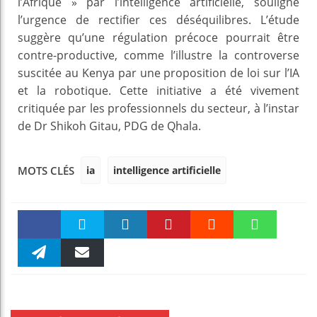
l’Afrique » par l’intelligence artificielle, souligne
l’urgence de rectifier ces déséquilibres. L’étude
suggère qu’une régulation précoce pourrait être
contre-productive, comme l’illustre la controverse
suscitée au Kenya par une proposition de loi sur l’IA
et la robotique. Cette initiative a été vivement
critiquée par les professionnels du secteur, à l’instar
de Dr Shikoh Gitau, PDG de Qhala.
ia
intelligence artificielle
MOTS CLÉS
Faceboo
Twitter
linkedin
Pinteres
Reddit
WhatsAp
k
Telegra
Email
t
pt
m