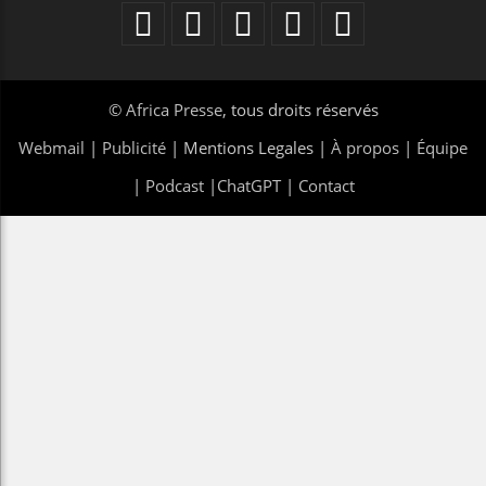
©
Africa Presse
, tous droits réservés
Webmail
|
Publicité
| Mentions Legales |
À propos
|
Équipe
|
Podcast
|
ChatGPT
|
Contact