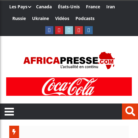
Les Pays
Canada
États-Unis
France
Iran
Russie
Ukraine
Vidéos
Podcasts
Les jeune