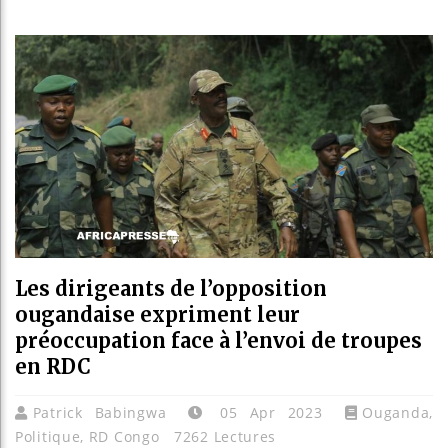
Guinée :
Réforme é
Bénin : P
Aliko Da
Les dirigeants de l’opposition
ougandaise expriment leur
préoccupation face à l’envoi de troupes
en RDC
Patrick Babingwa
05 Apr 2023
Ouganda
,
Politique
,
RD Congo
7262 Lectures