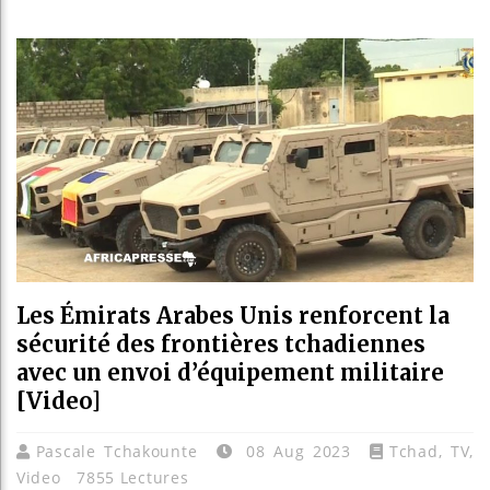
Les jeun
Guinée :
Réforme é
Bénin : 
Les Émirats Arabes Unis renforcent la
sécurité des frontières tchadiennes
avec un envoi d’équipement militaire
[Video]
Pascale Tchakounte
08 Aug 2023
Tchad
,
TV
,
Video
7855 Lectures