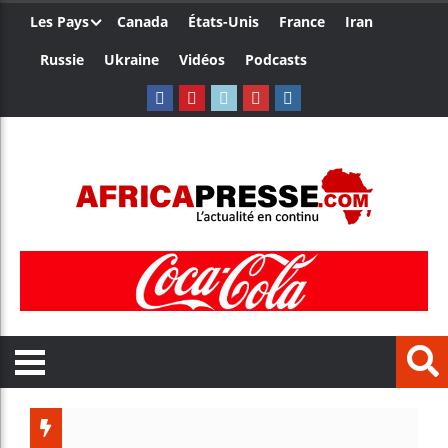
Les Pays
Canada
États-Unis
France
Iran
Russie
Ukraine
Vidéos
Podcasts
Trump no