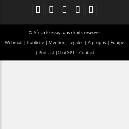
©
Africa Presse
, tous droits réservés
Webmail
|
Publicité
| Mentions Legales |
À propos
|
Équipe
|
Podcast
|
ChatGPT
|
Contact