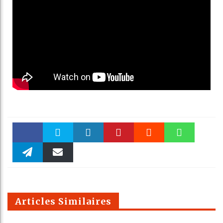
Faceboo
Twitter
linkedin
Pinteres
Reddit
WhatsAp
k
Telegra
Email
t
pt
m
Articles Similaires