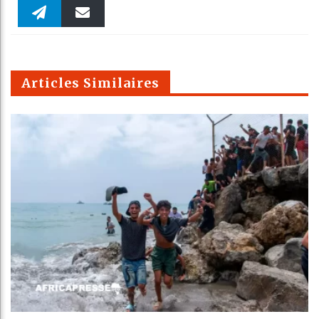
Faceboo
Twitter
linkedin
Pinteres
Reddit
WhatsAp
k
Telegra
Email
t
pt
m
Articles Similaires