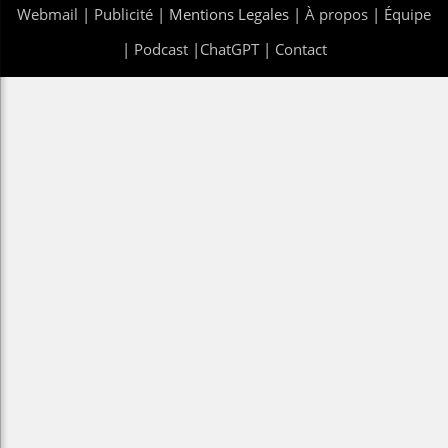
Webmail
|
Publicité
| Mentions Legales |
À propos
|
Équipe
|
Podcast
|
ChatGPT
|
Contact