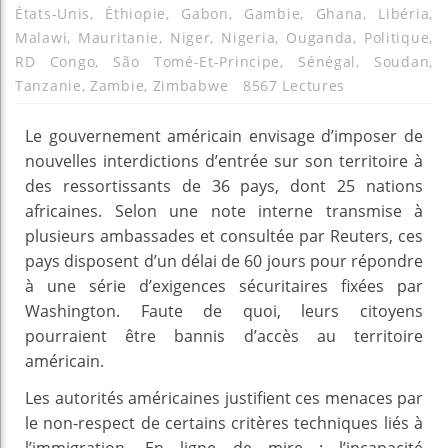
États-Unis
,
Éthiopie
,
Gabon
,
Gambie
,
Ghana
,
Libéria
,
Malawi
,
Mauritanie
,
Niger
,
Nigeria
,
Ouganda
,
Politique
,
RD Congo
,
São Tomé-Et-Principe
,
Sénégal
,
Soudan
,
Tanzanie
,
Zambie
,
Zimbabwe
8567 Lectures
Le gouvernement américain envisage d’imposer de
nouvelles interdictions d’entrée sur son territoire à
des ressortissants de 36 pays, dont 25 nations
africaines. Selon une note interne transmise à
plusieurs ambassades et consultée par Reuters, ces
pays disposent d’un délai de 60 jours pour répondre
à une série d’exigences sécuritaires fixées par
Washington. Faute de quoi, leurs citoyens
pourraient être bannis d’accès au territoire
américain.
Les autorités américaines justifient ces menaces par
le non-respect de certains critères techniques liés à
l’immigration. En ligne de mire : l’incapacité