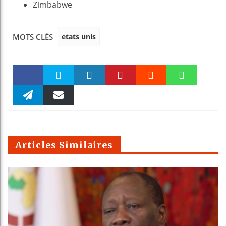
Zimbabwe
etats unis
MOTS CLÉS
Faceboo
Twitter
linkedin
Pinteres
Reddit
WhatsAp
k
Telegra
Email
t
pt
m
Articles Similaires