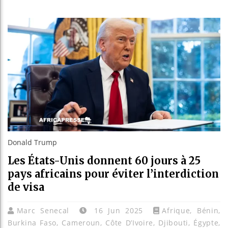
Réforme éle
Bénin : Pa
Aliko Dang
Donald Trump
Les États-Unis donnent 60 jours à 25
pays africains pour éviter l’interdiction
de visa
Marc Senecal
16 Jun 2025
Afrique
,
Bénin
,
Burkina Faso
,
Cameroun
,
Côte D’Ivoire
,
Djibouti
,
Égypte
,