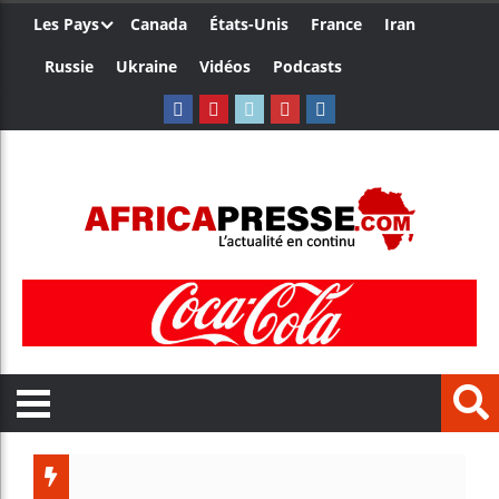
Les Pays
Canada
États-Unis
France
Iran
Russie
Ukraine
Vidéos
Podcasts
Côte d’Ivo