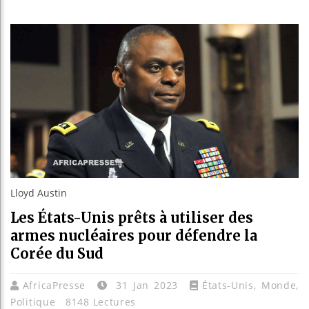
Les je
Guinée
Réforme
Bénin 
Lloyd Austin
Les États-Unis prêts à utiliser des
armes nucléaires pour défendre la
Corée du Sud
AfricaPresse
31 Jan 2023
États-Unis
,
Monde
,
Politique
8148 Lectures