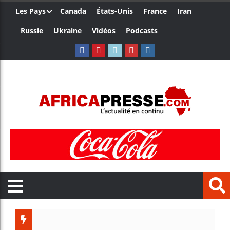
Les Pays
Canada
États-Unis
France
Iran
Russie
Ukraine
Vidéos
Podcasts
Trump 