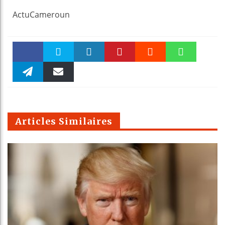
ActuCameroun
Faceboo
Twitter
linkedin
Pinteres
Reddit
WhatsAp
k
Telegra
Email
t
pt
m
Articles Similaires