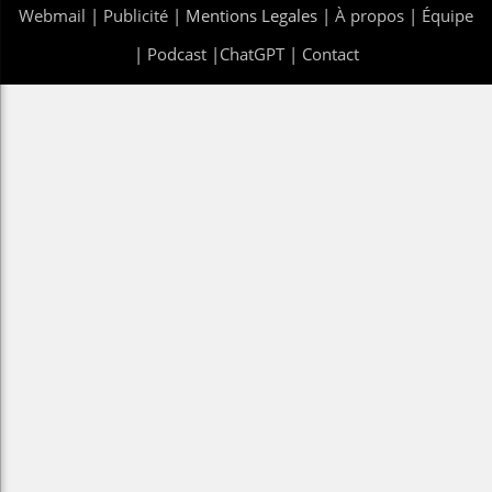
Webmail
|
Publicité
| Mentions Legales |
À propos
|
Équipe
|
Podcast
|
ChatGPT
|
Contact