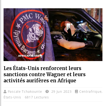
Les jeun
Guinée :
Réforme é
Bénin : P
Les États-Unis renforcent leurs
sanctions contre Wagner et leurs
activités aurifères en Afrique
Pascale Tchakounte
29 Jun 2023
Centrafrique
,
États-Unis
6817 Lectures