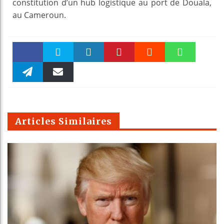
constitution d’un hub logistique au port de Douala,
au Cameroun.
Faceboo
Twitter
linkedin
Pinteres
Reddit
WhatsAp
k
Telegra
Email
t
pt
m
Articles Similaires