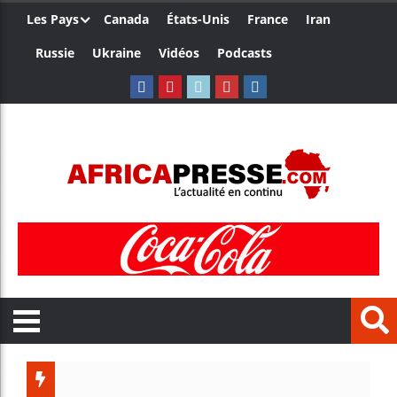
Les Pays
Canada
États-Unis
France
Iran
Russie
Ukraine
Vidéos
Podcasts
Trump no