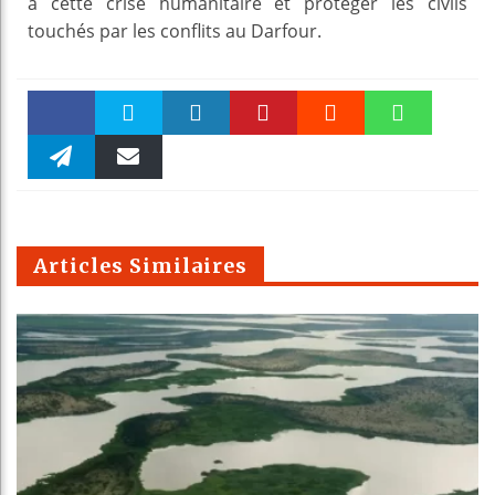
à cette crise humanitaire et protéger les civils
touchés par les conflits au Darfour.
Faceboo
Twitter
linkedin
Pinteres
Reddit
WhatsAp
k
Telegra
Email
t
pt
m
Articles Similaires