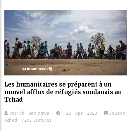
Bassir
Côte d’
Tunisi
Ceuta :
Les humanitaires se préparent à un
nouvel afflux de réfugiés soudanais au
Tchad
Patrick Babingwa
25 Apr 2023
Soudan
,
Tchad
7208 Lectures