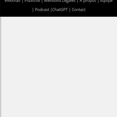
Webmail
|
Publicité
| Mentions Legales |
À propos
|
Équipe
|
Podcast
|
ChatGPT
|
Contact