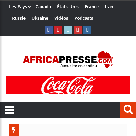
Les Pays
Canada
États-Unis
France
Iran
Russie
Ukraine
Vidéos
Podcasts
Le Cam