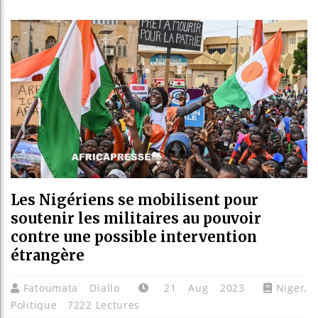
Guinée : 
Réforme él
Bénin : Pa
Aliko Dang
Les Nigériens se mobilisent pour
soutenir les militaires au pouvoir
contre une possible intervention
étrangère
Fatoumata Diallo
21 Aug 2023
Niger
,
Politique
7222 Lectures