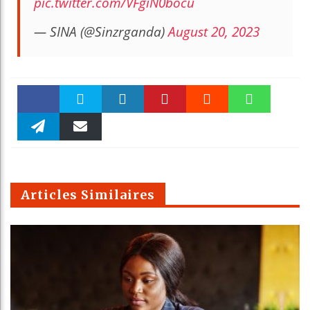
pic.twitter.com/VFgiN0bocu
— SINA (@Sinzrganda)
August 20, 2023
Faceboo
Twitter
linkedin
Pinteres
Reddit
WhatsAp
k
Telegra
Email
t
pt
m
Articles Similaires