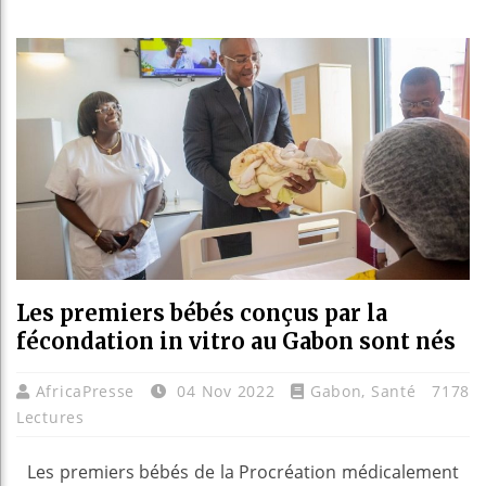
Les je
Guinée
Réform
Bénin 
Les premiers bébés conçus par la
fécondation in vitro au Gabon sont nés
AfricaPresse
04 Nov 2022
Gabon
,
Santé
7178
Lectures
Les premiers bébés de la Procréation médicalement