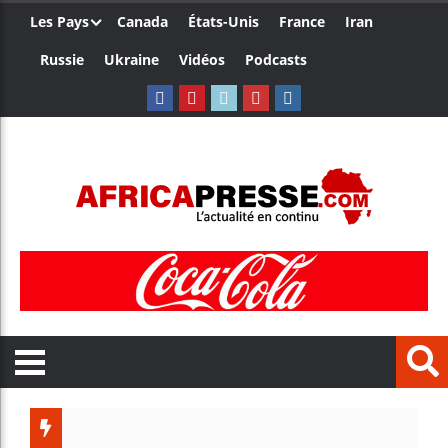
Les Pays
Canada
États-Unis
France
Iran
Russie
Ukraine
Vidéos
Podcasts
Trump