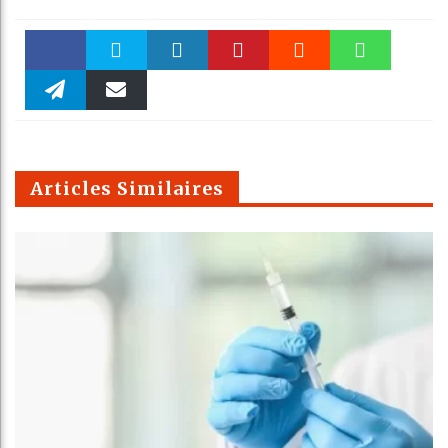
Faceboo
Twitter
linkedin
Pinteres
Reddit
WhatsAp
k
Telegra
Email
t
pt
m
Articles Similaires