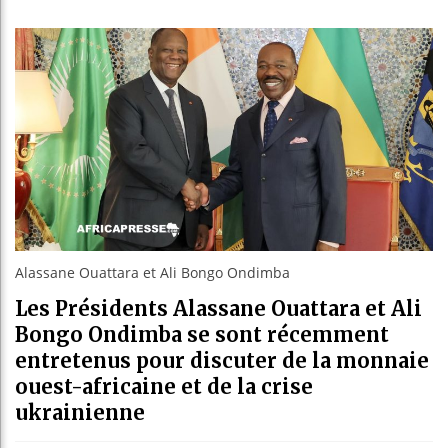
Bassir
Côte d
Tunisi
Ceuta 
Alassane Ouattara et Ali Bongo Ondimba
Les Présidents Alassane Ouattara et Ali
Bongo Ondimba se sont récemment
entretenus pour discuter de la monnaie
ouest-africaine et de la crise
ukrainienne