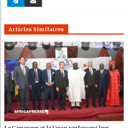
Faceboo
Twitter
linkedin
Pinteres
Reddit
WhatsAp
k
Telegra
Email
t
pt
m
Articles Similaires
Le Cameroun et le Japon renforcent leur