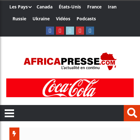
Les Pays
Canada
États-Unis
France
Iran
Russie
Ukraine
Vidéos
Podcasts
Les je