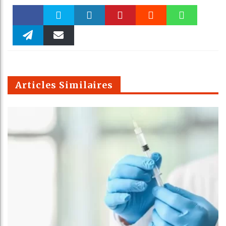
Faceboo
Twitter
linkedin
Pinteres
Reddit
WhatsAp
k
Telegra
Email
t
pt
m
Articles Similaires