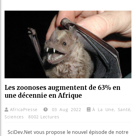
Guinée
Réform
Bénin 
Aliko 
Les zoonoses augmentent de 63% en
une décennie en Afrique
AfricaPresse
03 Aug 2022
À La Une
,
Santé
,
Sciences
8002 Lectures
SciDev.Net vous propose le nouvel épisode de notre