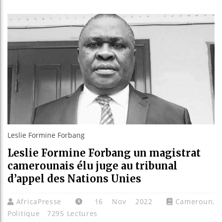
Les je
Guinée
Réform
Bénin 
Leslie Formine Forbang
Leslie Formine Forbang un magistrat
camerounais élu juge au tribunal
d’appel des Nations Unies
AfricaPresse
16 Nov 2022
Cameroun
,
Politique
7295 Lectures