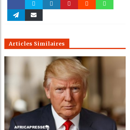
Faceboo
Twitter
linkedin
Pinteres
Reddit
WhatsAp
k
Telegra
Email
t
pt
m
Articles Similaires