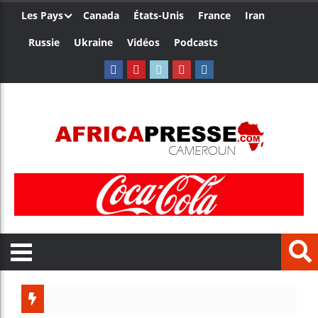
Les Pays
Canada
États-Unis
France
Iran
Russie
Ukraine
Vidéos
Podcasts
Le Camer