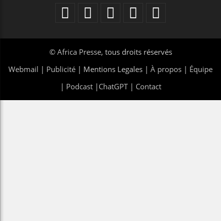
©
Africa Presse
, tous droits réservés
Webmail
|
Publicité
| Mentions Legales |
À propos
|
Équipe
|
Podcast
|
ChatGPT
|
Contact