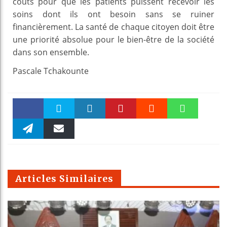
coûts pour que les patients puissent recevoir les
soins dont ils ont besoin sans se ruiner
financièrement. La santé de chaque citoyen doit être
une priorité absolue pour le bien-être de la société
dans son ensemble.
Pascale Tchakounte
Faceboo
Twitter
linkedin
Pinteres
Reddit
WhatsAp
k
Telegra
Email
t
pt
m
Articles Similaires