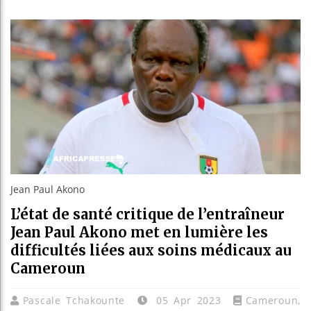
Bassirou
Côte d’Iv
Tunisie 
Ceuta : R
Jean Paul Akono
L’état de santé critique de l’entraîneur
Jean Paul Akono met en lumière les
difficultés liées aux soins médicaux au
Cameroun
Pascale Tchakounte
05 Apr 2023
Cameroun
,