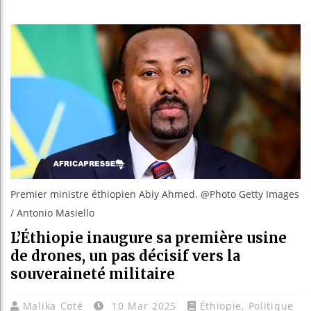
Réforme él
Bénin : P
Aliko Dan
Premier ministre éthiopien Abiy Ahmed. @Photo Getty Images
/ Antonio Masiello
L’Éthiopie inaugure sa première usine
de drones, un pas décisif vers la
souveraineté militaire
Malika Coté
10 Mar 2025
Éthiopie
,
Politique