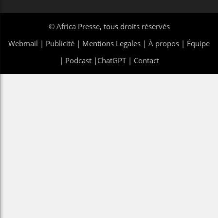
©
Africa Presse
, tous droits réservés
Webmail
|
Publicité
| Mentions Legales |
À propos
|
Équipe
|
Podcast
|
ChatGPT
|
Contact