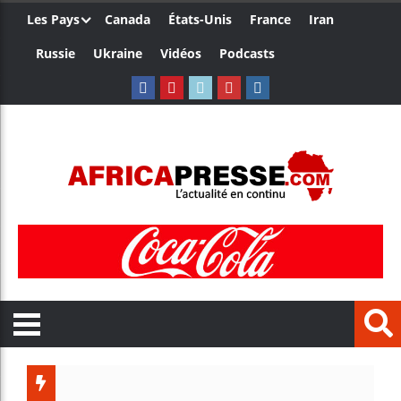
Les Pays
Canada
États-Unis
France
Iran
Russie
Ukraine
Vidéos
Podcasts
Côte d’Ivo