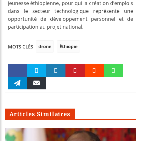
jeunesse éthiopienne, pour qui la création d’emplois
dans le secteur technologique représente une
opportunité de développement personnel et de
participation au projet national.
drone
Éthiopie
MOTS CLÉS
Faceboo
Twitter
linkedin
Pinteres
Reddit
WhatsAp
k
Telegra
Email
t
pt
m
Articles Similaires