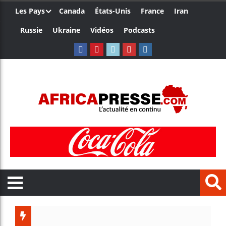
Les Pays
Canada
États-Unis
France
Iran
Russie
Ukraine
Vidéos
Podcasts
Aliko D