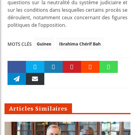
questions sur la neutralité du système judiciaire et
sur les conditions dans lesquelles certains procès se
déroulent, notamment ceux concernant des figures
politiques de l’opposition.
Guinee
Ibrahima Chérif Bah
MOTS CLÉS
Faceboo
Twitter
linkedin
Pinteres
Reddit
WhatsAp
k
Telegra
Email
t
pt
m
Articles Similaires