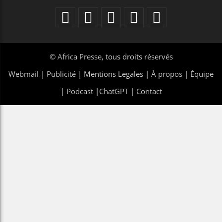
©
Africa Presse
, tous droits réservés
Webmail
|
Publicité
| Mentions Legales |
À propos
|
Équipe
|
Podcast
|
ChatGPT
|
Contact