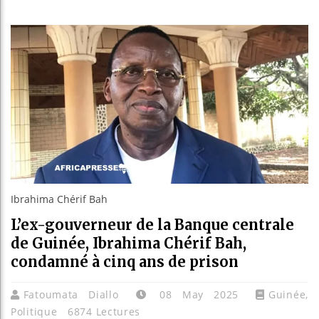
Le Came
Bassiro
Côte d’
Tunisie
Ibrahima Chérif Bah
L’ex-gouverneur de la Banque centrale
de Guinée, Ibrahima Chérif Bah,
condamné à cinq ans de prison
Fatoumata Diallo
08 May 2025
Guinée
,
Politique
6874 Lectures