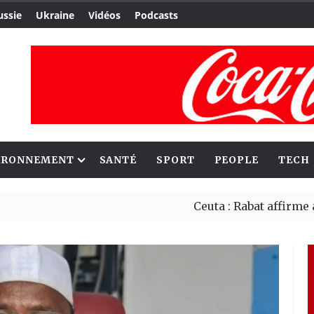
ussie
Ukraine
Vidéos
Podcasts
IRONNEMENT
SANTÉ
SPORT
PEOPLE
TECH
Ceuta : Rabat affirme avoir aler
Reboisement : l’Éthiopie établi