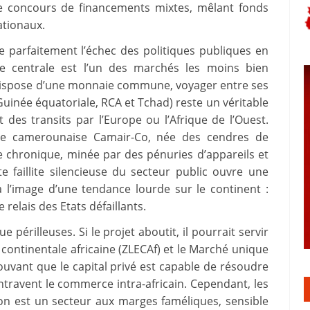
 le concours de financements mixtes, mêlant fonds
ationaux.
re parfaitement l’échec des politiques publiques en
que centrale est l’un des marchés les moins bien
 dispose d’une monnaie commune, voyager entre ses
née équatoriale, RCA et Tchad) reste un véritable
es transits par l’Europe ou l’Afrique de l’Ouest.
le camerounaise Camair-Co, née des cendres de
e chronique, minée par des pénuries d’appareils et
te faillite silencieuse du secteur public ouvre une
à l’image d’une tendance lourde sur le continent :
relais des Etats défaillants.
périlleuses. Si le projet aboutit, il pourrait servir
continentale africaine (ZLECAf) et le Marché unique
ouvant que le capital privé est capable de résoudre
ntravent le commerce intra-africain. Cependant, les
ion est un secteur aux marges faméliques, sensible