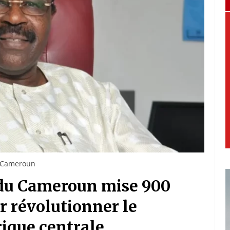
u Cameroun
 du Cameroun mise 900
r révolutionner le
rique centrale