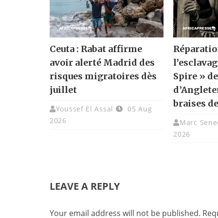
Ceuta : Rabat affirme
Réparatio
avoir alerté Madrid des
l’esclavag
risques migratoires dès
Spire » de
juillet
d’Angleter
braises de
Youssef El Assal
05 Aug
2026
Marc Sene
2026
LEAVE A REPLY
Your email address will not be published.
Requ