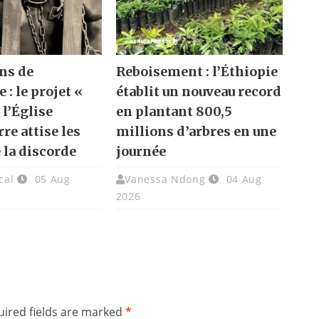
ns de
Reboisement : l’Éthiopie
e : le projet «
établit un nouveau record
 l’Église
en plantant 800,5
re attise les
millions d’arbres en une
 la discorde
journée
cal
05 Aug
Vanessa Ndong
04 Aug
2026
ired fields are marked
*