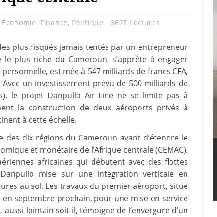
,
Économie
,
Finance
,
Politique
6627 Lectures
 des plus risqués jamais tentés par un entrepreneur
 le plus riche du Cameroun, s’apprête à engager
ne personnelle, estimée à 547 milliards de francs CFA,
 Avec un investissement prévu de 500 milliards de
s), le projet Danpullo Air Line ne se limite pas à
lement la construction de deux aéroports privés à
nent à cette échelle.
ble des dix régions du Cameroun avant d’étendre le
mique et monétaire de l’Afrique centrale (CEMAC).
riennes africaines qui débutent avec des flottes
, Danpullo mise sur une intégration verticale en
tures au sol. Les travaux du premier aéroport, situé
er en septembre prochain, pour une mise en service
aussi lointain soit-il, témoigne de l’envergure d’un