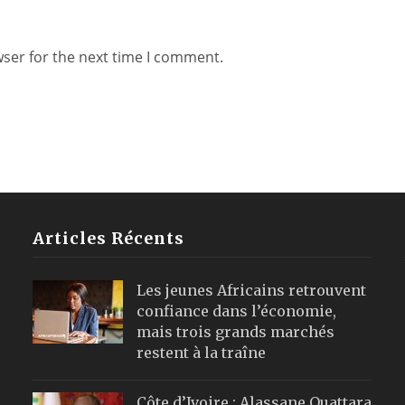
wser for the next time I comment.
Articles Récents
Les jeunes Africains retrouvent
confiance dans l’économie,
mais trois grands marchés
restent à la traîne
Côte d’Ivoire : Alassane Ouattara