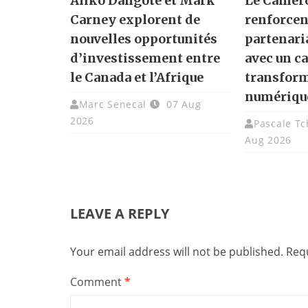
Aliko Dangote et Mark
Le Camero
Carney explorent de
renforcen
nouvelles opportunités
partenari
d’investissement entre
avec un ca
le Canada et l’Afrique
transfor
numériqu
Marc Senecal
07 Aug
2026
Pascale T
Aug 2026
LEAVE A REPLY
Your email address will not be published.
Requ
Comment
*