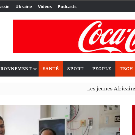
ussie
Ukraine
Vidéos
Podcasts
IRONNEMENT
SANTÉ
SPORT
PEOPLE
TECH
Les jeunes Africains retrouve
Aliko Dangote et Mark Carney