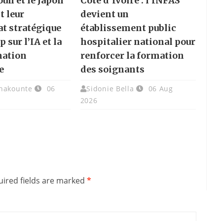
un et le Japon
Côte d’Ivoire : l’INFAS
t leur
devient un
at stratégique
établissement public
p sur l’IA et la
hospitalier national pour
mation
renforcer la formation
e
des soignants
chakounte
06
Sidonie Bella
06 Aug
2026
ired fields are marked
*