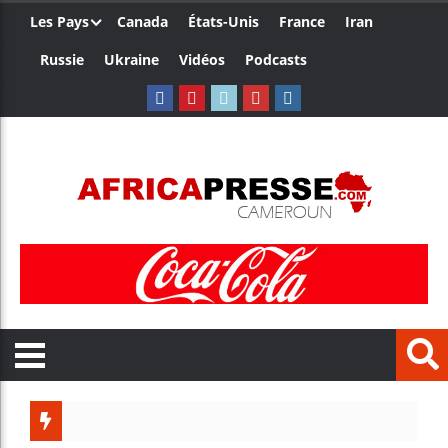
Les Pays
Canada
États-Unis
France
Iran
Russie
Ukraine
Vidéos
Podcasts
Le Camer