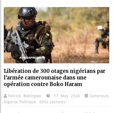
Bassirou
Côte d’I
Tunisie 
Ceuta : 
Libération de 300 otages nigérians par
l’armée camerounaise dans une
opération contre Boko Haram
Patrick Babingwa
17 May 2024
Cameroun
,
Nigeria
,
Politique
8552 Lectures