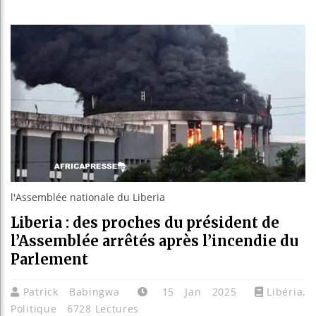
Les jeun
Guinée :
Réforme é
Bénin : 
l'Assemblée nationale du Liberia
Liberia : des proches du président de
l’Assemblée arrêtés après l’incendie du
Parlement
Patrick Babingwa
15 Jan 2025
Libéria
,
Politique
6728 Lectures