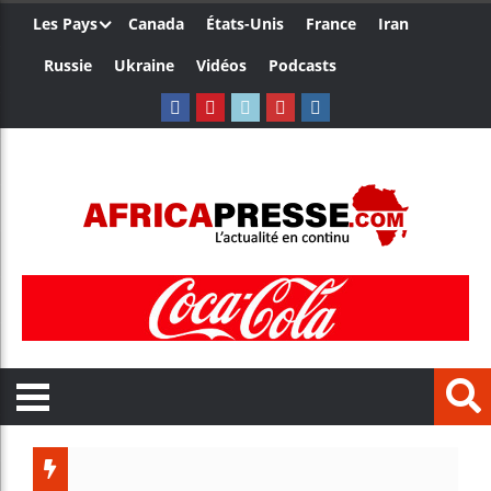
Les Pays
Canada
États-Unis
France
Iran
Russie
Ukraine
Vidéos
Podcasts
Trump n