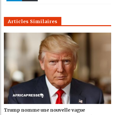
k
Telegra
Email
t
pt
m
Articles Similaires
Trump nomme une nouvelle vague