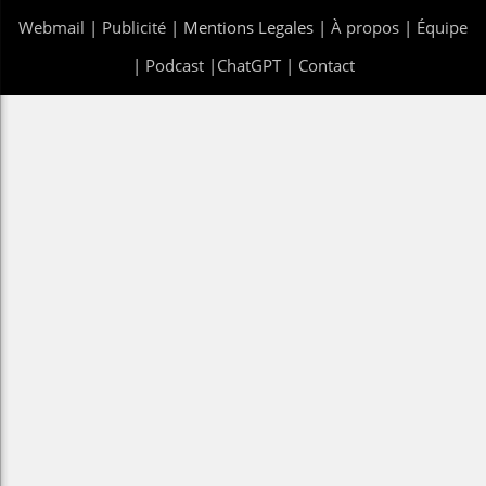
Webmail
|
Publicité
| Mentions Legales |
À propos
|
Équipe
|
Podcast
|
ChatGPT
|
Contact