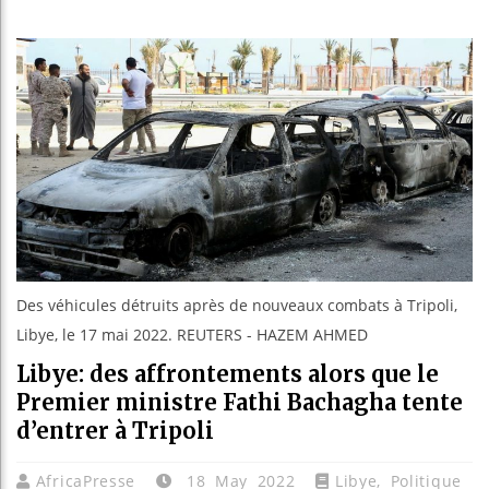
Guinée :
Réforme 
Bénin : 
Aliko Da
Des véhicules détruits après de nouveaux combats à Tripoli,
Libye, le 17 mai 2022. REUTERS - HAZEM AHMED
Libye: des affrontements alors que le
Premier ministre Fathi Bachagha tente
d’entrer à Tripoli
AfricaPresse
18 May 2022
Libye
,
Politique