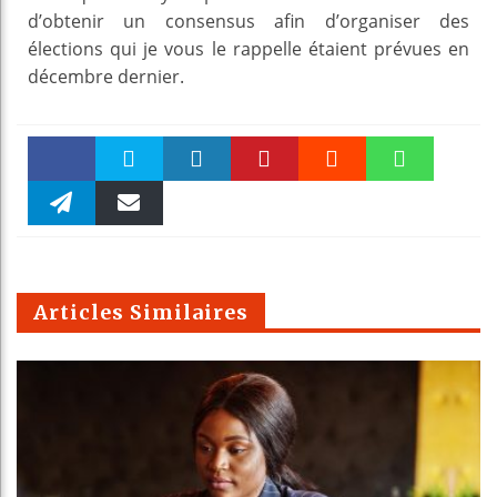
d’obtenir un consensus afin d’organiser des
élections qui je vous le rappelle étaient prévues en
décembre dernier.
Faceboo
Twitter
linkedin
Pinteres
Reddit
WhatsAp
k
Telegra
Email
t
pt
m
Articles Similaires