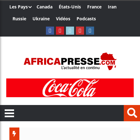
Les Pays
Canada
États-Unis
France
Iran
Russie
Ukraine
Vidéos
Podcasts
Les jeun