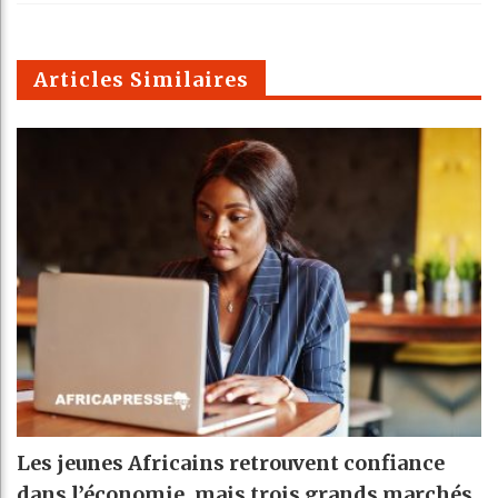
k
Telegra
Email
t
pt
m
Articles Similaires
Les jeunes Africains retrouvent confiance
dans l’économie, mais trois grands marchés