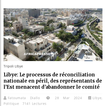
Guinée :
Réforme 
Bénin : 
Aliko Da
Tripoli LIbye
Libye: Le processus de réconciliation
nationale en péril, des représentants de
l’Est menacent d’abandonner le comité
Fatoumata Diallo
28 Mar 2024
Libye
,
Politique
7141 Lectures