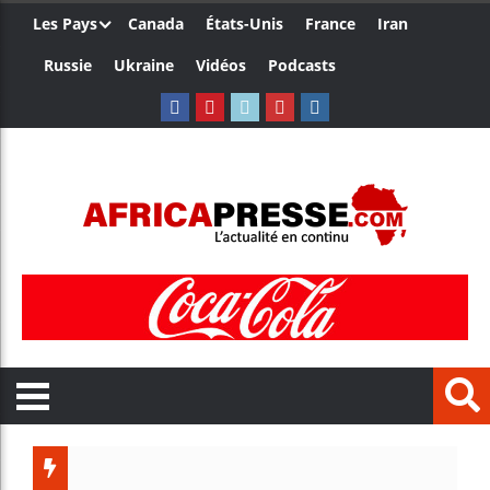
Les Pays
Canada
États-Unis
France
Iran
Russie
Ukraine
Vidéos
Podcasts
Les jeun