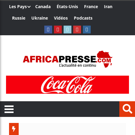
Les Pays
Canada
États-Unis
France
Iran
Russie
Ukraine
Vidéos
Podcasts
Ceuta : 