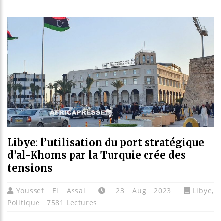
Réparati
Canada :
Reboisem
Libye: l’utilisation du port stratégique
d’al-Khoms par la Turquie crée des
tensions
Youssef El Assal
23 Aug 2023
Libye
,
Politique
7581 Lectures