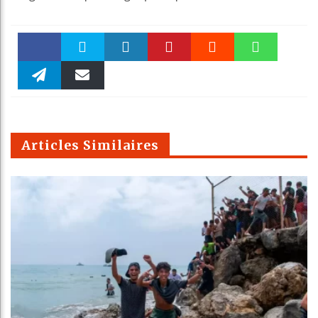
Faceboo
Twitter
linkedin
Pinteres
Reddit
WhatsAp
k
Telegra
Email
t
pt
m
Articles Similaires