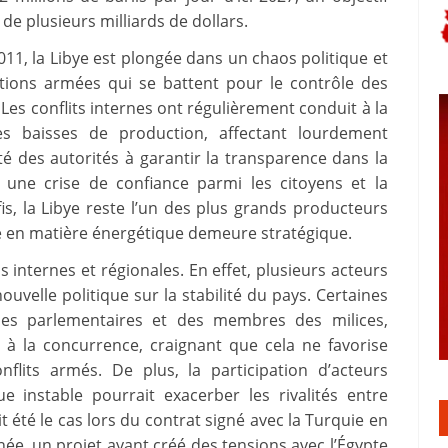
de plusieurs milliards de dollars.
1, la Libye est plongée dans un chaos politique et
actions armées qui se battent pour le contrôle des
es conflits internes ont régulièrement conduit à la
s baisses de production, affectant lourdement
ité des autorités à garantir la transparence dans la
 une crise de confiance parmi les citoyens et la
s, la Libye reste l’un des plus grands producteurs
que en matière énergétique demeure stratégique.
ns internes et régionales. En effet, plusieurs acteurs
ouvelle politique sur la stabilité du pays. Certaines
pes parlementaires et des membres des milices,
 à la concurrence, craignant que cela ne favorise
nflits armés. De plus, la participation d’acteurs
 instable pourrait exacerber les rivalités entre
 été le cas lors du contrat signé avec la Turquie en
ée, un projet ayant créé des tensions avec l’Égypte