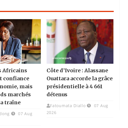
s Africains
Côte d’Ivoire : Alassane
t confiance
Ouattara accorde la grâce
onomie, mais
présidentielle à 4 661
nds marchés
détenus
la traîne
Fatoumata Diallo
07 Aug
2026
dong
07 Aug