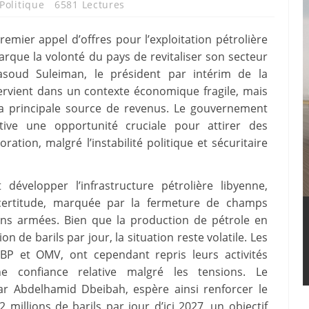
Politique
6581 Lectures
remier appel d’offres pour l’exploitation pétrolière
rque la volonté du pays de revitaliser son secteur
asoud Suleiman, le président par intérim de la
ervient dans un contexte économique fragile, mais
la principale source de revenus. Le gouvernement
ative une opportunité cruciale pour attirer des
ration, malgré l’instabilité politique et sécuritaire
 développer l’infrastructure pétrolière libyenne,
ncertitude, marquée par la fermeture de champs
ions armées. Bien que la production de pétrole en
on de barils par jour, la situation reste volatile. Les
, BP et OMV, ont cependant repris leurs activités
e confiance relative malgré les tensions. Le
ar Abdelhamid Dbeibah, espère ainsi renforcer le
millions de barils par jour d’ici 2027, un objectif