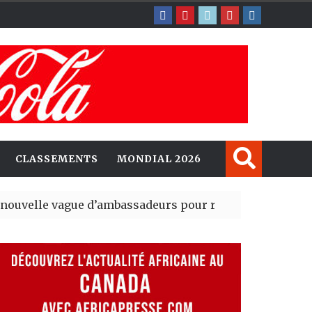
CLASSEMENTS
MONDIAL 2026
gue d’ambassadeurs pour renforcer la présence améri
ident du tout premier Sénat issu de la réforme constitu