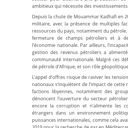
ambitieux qui nécessite des investissements 
Depuis la chute de Mouammar Kadhafi en 201
militaire, avec la présence de multiples f
ressources du pays, notamment du pétrole. L
fermeture de champs pétroliers et à de
l’économie nationale. Par ailleurs, l’incapac
gestion des revenus pétroliers a alimenté
communauté internationale. Malgré ces défi
de pétrole d’Afrique, et son rôle géopoliti
L’appel d’offres risque de raviver les tensio
nationaux s’inquiètent de l’impact de cette n
factions libyennes, notamment des grou
dénoncent l’ouverture du secteur pétrolier
encore la corruption et n’alimente les co
étrangers dans un environnement politique
puissances internationales, comme cela avait
2019 pour la recherche de gaz en Méditerran