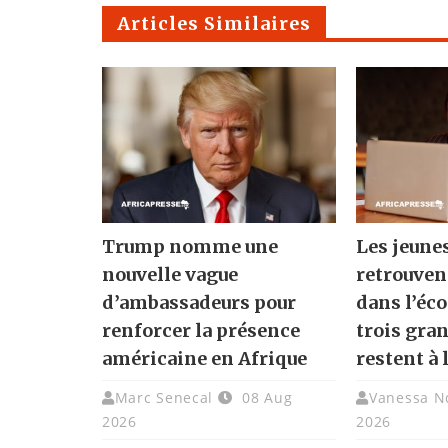
Articles Similaires
Trump nomme une
Les jeune
nouvelle vague
retrouven
d’ambassadeurs pour
dans l’éc
renforcer la présence
trois gra
américaine en Afrique
restent à 
Marc Senecal
08 Aug
Vanessa N
2026
2026