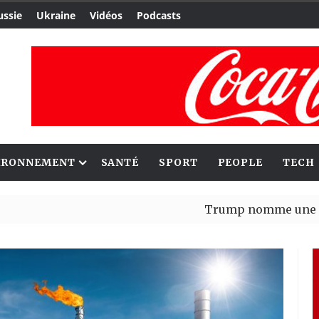
ussie
Ukraine
Vidéos
Podcasts
IRONNEMENT
SANTÉ
SPORT
PEOPLE
TECH
Trump nomme une nouvelle va
Bénin : Patrice Talon élu prés