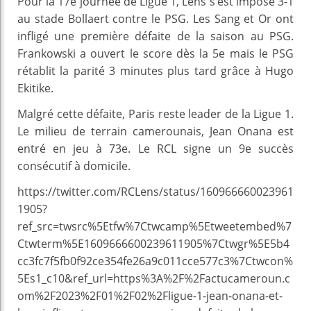
Pour la 17e journée de Ligue 1, Lens s’est imposé 3-1
au stade Bollaert contre le PSG. Les Sang et Or ont
infligé une première défaite de la saison au PSG.
Frankowski a ouvert le score dès la 5e mais le PSG
rétablit la parité 3 minutes plus tard grâce à Hugo
Ekitike.
Malgré cette défaite, Paris reste leader de la Ligue 1.
Le milieu de terrain camerounais, Jean Onana est
entré en jeu à 73e. Le RCL signe un 9e succès
consécutif à domicile.
https://twitter.com/RCLens/status/160966660023961
1905?
ref_src=twsrc%5Etfw%7Ctwcamp%5Etweetembed%7
Ctwterm%5E1609666600239611905%7Ctwgr%5E5b4
cc3fc7f5fb0f92ce354fe26a9c011cce577c3%7Ctwcon%
5Es1_c10&ref_url=https%3A%2F%2Factucameroun.c
om%2F2023%2F01%2F02%2Fligue-1-jean-onana-et-