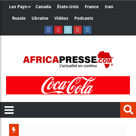
Les Pays
Canada
États-Unis
France
Iran
Russie
Ukraine
Vidéos
Podcasts
Trump nom