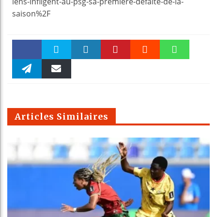
lens-infligent-au-psg-sa-premiere-defaite-de-la-
saison%2F
Faceboo
Twitter
linkedin
Pinteres
Reddit
WhatsAp
k
Telegra
Email
t
pt
m
Articles Similaires