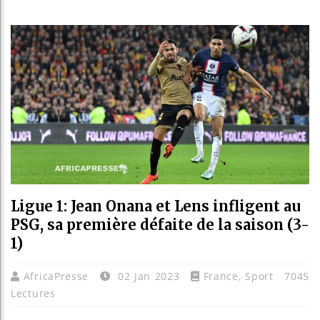
Les jeunes
Guinée : N
Réforme éle
Bénin : Pa
Ligue 1: Jean Onana et Lens infligent au
PSG, sa première défaite de la saison (3-
1)
AfricaPresse
02 Jan 2023
France
,
Sport
7045
Lectures