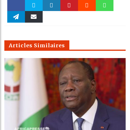
Faceboo
Twitter
linkedin
Pinteres
Reddit
WhatsAp
k
Telegra
Email
t
pt
m
Articles Similaires