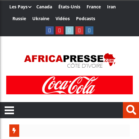
Les Pays
Canada
États-Unis
France
Iran
Russie
Ukraine
Vidéos
Podcasts
Trump 