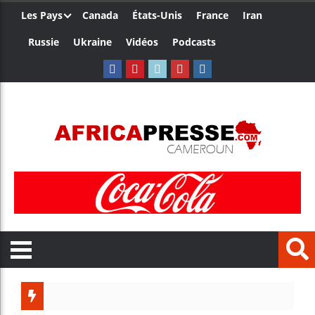
Les Pays
Canada
États-Unis
France
Iran
Russie
Ukraine
Vidéos
Podcasts
Trump nomme une 