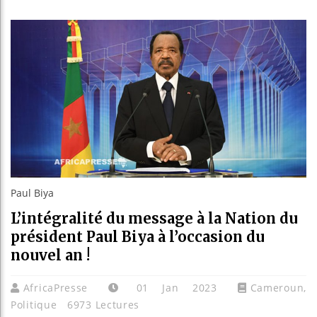
Les jeunes Africa
Guinée : Nimba Mi
Réforme électorale
Bénin : Patrice Ta
Paul Biya
L’intégralité du message à la Nation du
président Paul Biya à l’occasion du
nouvel an !
AfricaPresse
01 Jan 2023
Cameroun
,
Politique
6973 Lectures