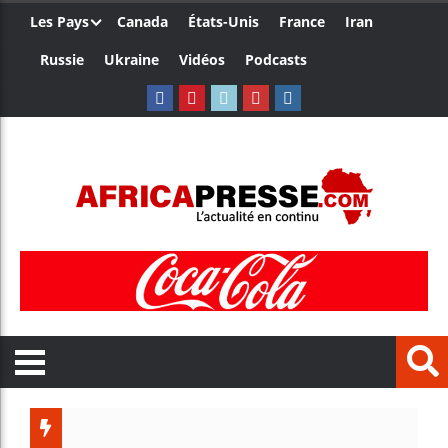
Les Pays
Canada
États-Unis
France
Iran
Russie
Ukraine
Vidéos
Podcasts
Trump n