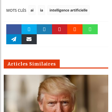
ai
ia
intelligence artificielle
MOTS CLÉS
Faceboo
Twitter
linkedin
Pinteres
Reddit
WhatsAp
k
Telegra
Email
t
pt
m
Articles Similaires