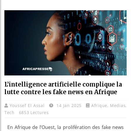
Les jeun
Guinée :
Réforme 
Bénin : 
L’intelligence artificielle complique la
lutte contre les fake news en Afrique
Youssef El Assal
14 Jan 2025
Afrique
,
Medias
,
Tech
6853 Lectures
En Afrique de l’Ouest, la prolifération des fake news