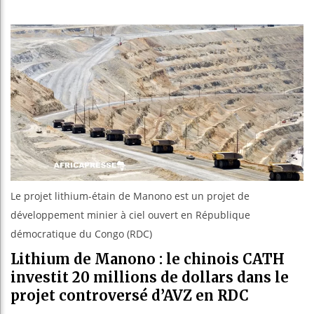
Guinée :
Réforme é
Bénin : P
Aliko Da
Le projet lithium-étain de Manono est un projet de
développement minier à ciel ouvert en République
démocratique du Congo (RDC)
Lithium de Manono : le chinois CATH
investit 20 millions de dollars dans le
projet controversé d’AVZ en RDC