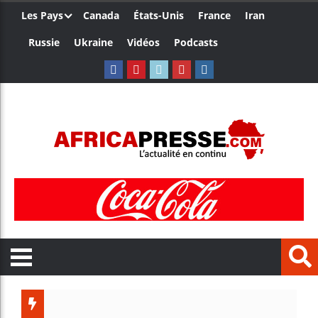
Les Pays
Canada
États-Unis
France
Iran
Russie
Ukraine
Vidéos
Podcasts
Les jeun