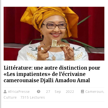
Les jeun
Guinée 
Réforme 
Bénin : 
Littérature: une autre distinction pour
«Les impatientes» de l’écrivaine
camerounaise Djaïli Amadou Amal
AfricaPresse
27 Sep 2022
Cameroun
,
Culture
7315 Lectures