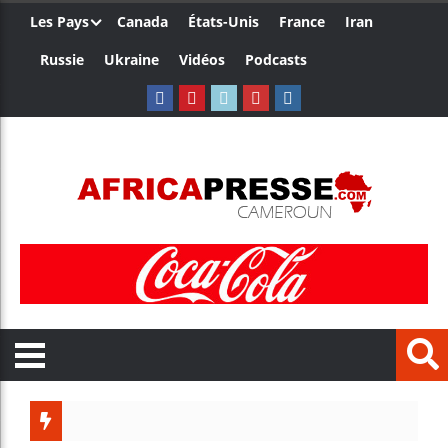
Les Pays
Canada
États-Unis
France
Iran
Russie
Ukraine
Vidéos
Podcasts
Trump n