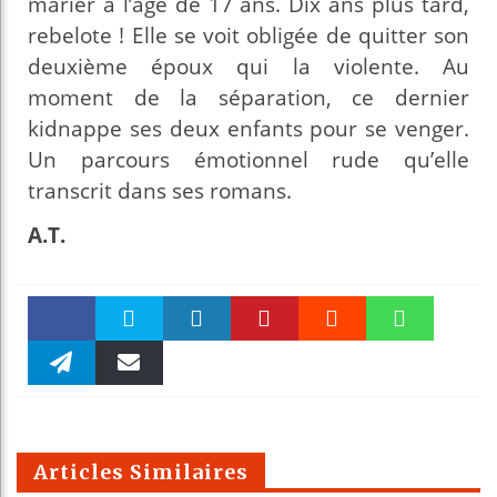
marier à l’âge de 17 ans. Dix ans plus tard,
rebelote ! Elle se voit obligée de quitter son
deuxième époux qui la violente. Au
moment de la séparation, ce dernier
kidnappe ses deux enfants pour se venger.
Un parcours émotionnel rude qu’elle
transcrit dans ses romans.
A.T.
Faceboo
Twitter
linkedin
Pinteres
Reddit
WhatsAp
k
Telegra
Email
t
pt
m
Articles Similaires