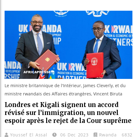
Les je
Guinée
Réforme
Bénin :
Le ministre britannique de l'Intérieur, James Cleverly, et du
ministre rwandais des Affaires étrangères, Vincent Biruta
Londres et Kigali signent un accord
révisé sur l’immigration, un nouvel
espoir après le rejet de la Cour suprême
Youssef El Assal
06 Dec 2023
Rwanda
6832