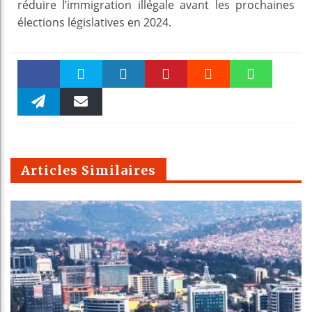
réduire l’immigration illégale avant les prochaines
élections législatives en 2024.
Faceboo
Twitter
linkedin
Pinteres
Reddit
WhatsAp
k
Telegra
Email
t
pt
m
Articles Similaires