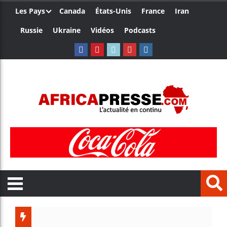
Les Pays
Canada
États-Unis
France
Iran
Russie
Ukraine
Vidéos
Podcasts
Trump 