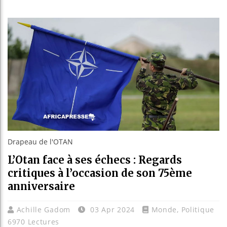
Les jeun
Guinée :
Réforme 
Bénin : 
Drapeau de l'OTAN
L’Otan face à ses échecs : Regards
critiques à l’occasion de son 75ème
anniversaire
Achille Gadom
03 Apr 2024
Monde
,
Politique
6970 Lectures