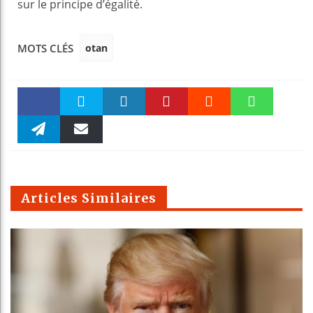
sur le principe d’égalité.
otan
MOTS CLÉS
Faceboo
Twitter
linkedin
Pinteres
Reddit
WhatsAp
k
Telegra
Email
t
pt
m
Articles Similaires