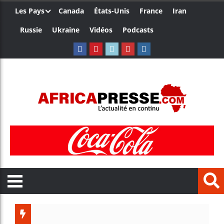
Les Pays
Canada
États-Unis
France
Iran
Russie
Ukraine
Vidéos
Podcasts
Trump n