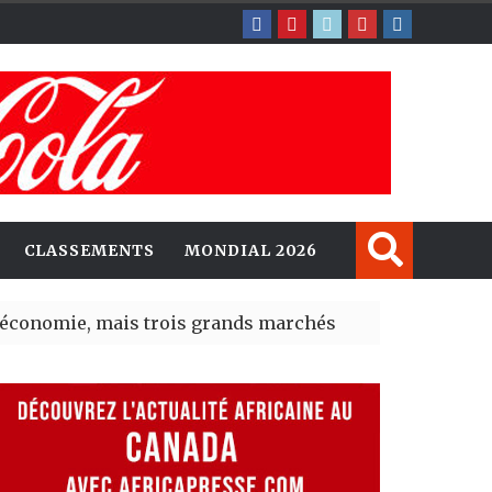
CLASSEMENTS
MONDIAL 2026
mais trois grands marchés restent à la traîne
| 07 Aug 2
unités d’investissement entre le Canada et l’Afrique
| 