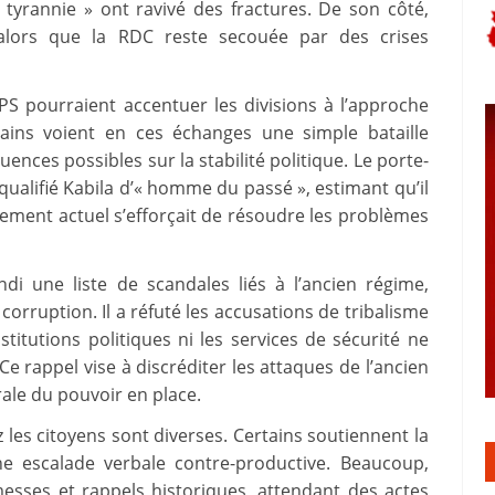
 tyrannie » ont ravivé des fractures. De son côté,
 alors que la RDC reste secouée par des crises
DPS pourraient accentuer les divisions à l’approche
tains voient en ces échanges une simple bataille
ences possibles sur la stabilité politique. Le porte-
ualifié Kabila d’« homme du passé », estimant qu’il
nement actuel s’efforçait de résoudre les problèmes
i une liste de scandales liés à l’ancien régime,
orruption. Il a réfuté les accusations de tribalisme
stitutions politiques ni les services de sécurité ne
e rappel vise à discréditer les attaques de l’ancien
ale du pouvoir en place.
z les citoyens sont diverses. Certains soutiennent la
e escalade verbale contre-productive. Beaucoup,
messes et rappels historiques, attendant des actes