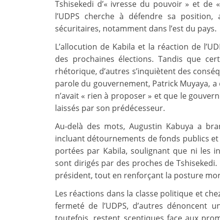
Tshisekedi d’« ivresse du pouvoir » et de «
l’UDPS cherche à défendre sa position,
sécuritaires, notamment dans l’est du pays.
L’allocution de Kabila et la réaction de l’U
des prochaines élections. Tandis que cer
rhétorique, d’autres s’inquiètent des conséqu
parole du gouvernement, Patrick Muyaya, a q
n’avait « rien à proposer » et que le gouver
laissés par son prédécesseur.
Au-delà des mots, Augustin Kabuya a brand
incluant détournements de fonds publics et c
portées par Kabila, soulignant que ni les in
sont dirigés par des proches de Tshisekedi. C
président, tout en renforçant la posture mor
Les réactions dans la classe politique et che
fermeté de l’UDPS, d’autres dénoncent un
toutefois, restent sceptiques face aux pro