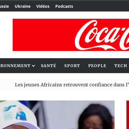
ussie
Ukraine
Vidéos
Podcasts
IRONNEMENT
SANTÉ
SPORT
PEOPLE
TECH
jeunes Africains retrouvent confiance dans l’économie, 
o Dangote et Mark Carney explorent de nouvelles opport