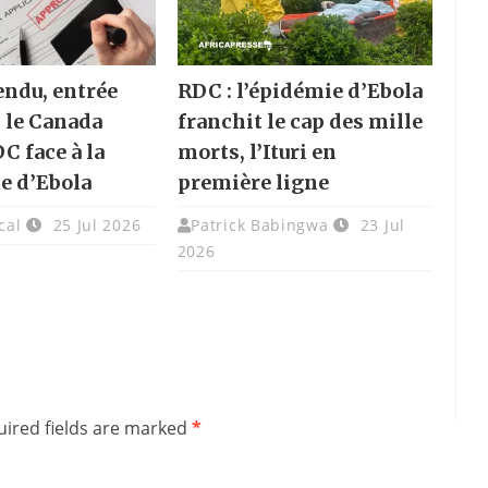
endu, entrée
RDC : l’épidémie d’Ebola
: le Canada
franchit le cap des mille
DC face à la
morts, l’Ituri en
e d’Ebola
première ligne
cal
25 Jul 2026
Patrick Babingwa
23 Jul
2026
ired fields are marked
*