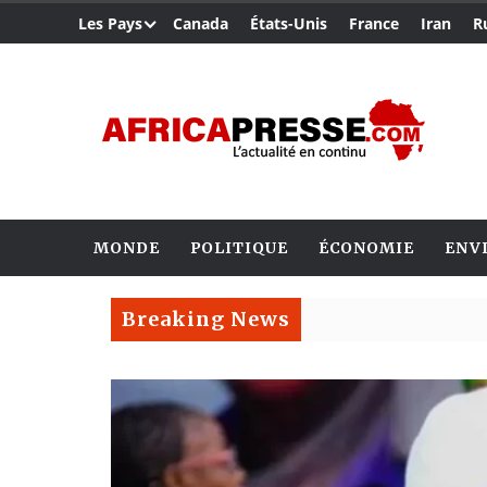
Les Pays
Canada
États-Unis
France
Iran
R
MONDE
POLITIQUE
ÉCONOMIE
ENV
Breaking News
Les 
Alik