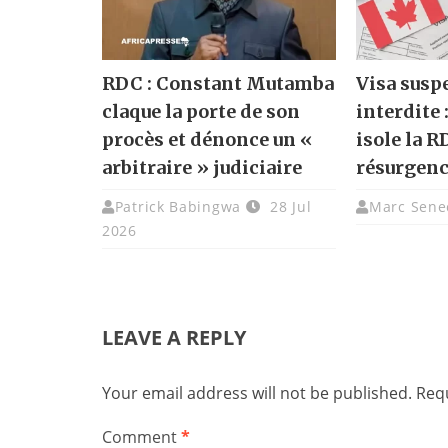
RDC : Constant Mutamba
Visa susp
claque la porte de son
interdite 
procès et dénonce un «
isole la R
arbitraire » judiciaire
résurgenc
Patrick Babingwa
28 Jul
Marc Sene
2026
LEAVE A REPLY
Your email address will not be published.
Requ
Comment
*